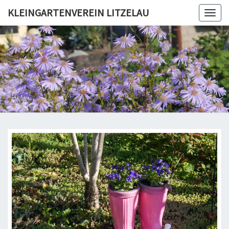
KLEINGARTENVEREIN LITZELAU
Togg
navig
KLEINGA
LIT