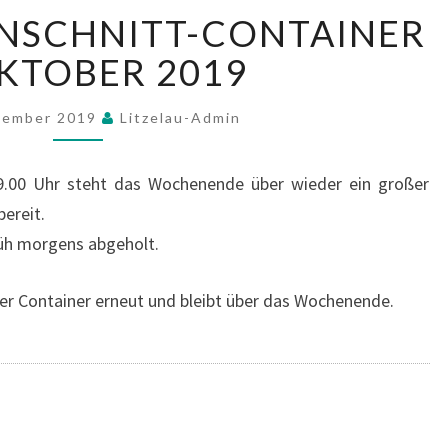
GROSSER G
SCHNITT-CONTAINER I
RÜNSCHNITT-C
ONTAINER I
TOBER 2019
M O
KTOBER 2
tember 2019
Litzelau-Admin
019
9.00 Uhr steht das Wochenende über wieder ein großer
bereit.
rüh morgens abgeholt.
r Container erneut und bleibt über das Wochenende.