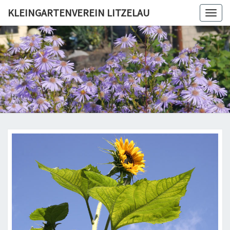
KLEINGARTENVEREIN LITZELAU
Togg
navig
KLEINGA
LIT