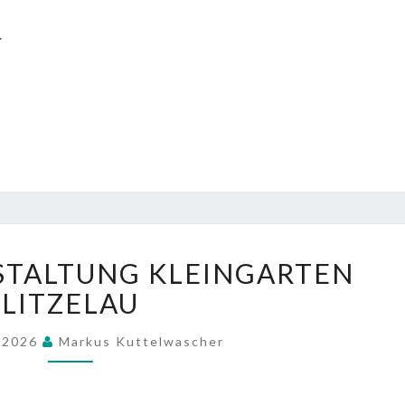
.
2.
STALTUNG KLEINGARTEN
INFOVERANSTALTUNG
KLEINGARTEN
LITZELAU
LITZELAU
l 2026
Markus Kuttelwascher