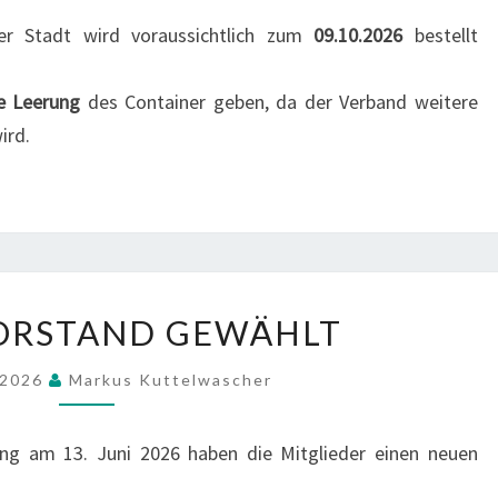
er Stadt wird voraussichtlich zum
09.10.2026
bestellt
ge Leerung
des Container geben, da der Verband weitere
ird.
NEUER
ORSTAND GEWÄHLT
VORSTAND
GEWÄHLT
i 2026
Markus Kuttelwascher
ng am 13. Juni 2026 haben die Mitglieder einen neuen