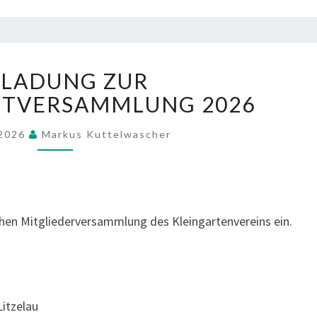
EINLADUNG
NLADUNG ZUR
ZUR
JAHRESHAUPTVERSAMMLUNG
PTVERSAMMLUNG 2026
2026
 2026
Markus Kuttelwascher
ichen Mitgliederversammlung des Kleingartenvereins ein.
Litzelau