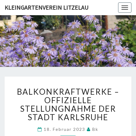
KLEINGARTENVEREIN LITZELAU
Togg
navig
KLEINGA
LIT
BALKONKRAFTWERKE
BALKONKRAFTWERKE –
–
OFFIZIELLE
OFFIZIELLE
STELLUNGNAHME
STELLUNGNAHME DER
DER
STADT KARLSRUHE
STADT
KARLSRUHE
18. Februar 2023
Bk