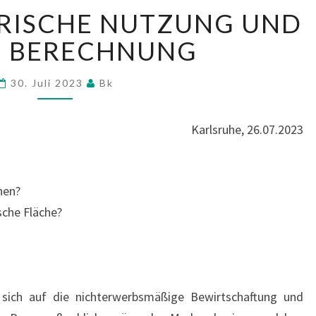
KLEINGÄRTNERISCHE
RISCHE NUTZUNG UND
NUTZUNG
UND
N BERECHNUNG
DEREN
BERECHNUNG
30. Juli 2023
Bk
Karlsruhe, 26.07.2023
hen?
sche Fläche?
 sich auf die nichterwerbsmäßige Bewirtschaftung und